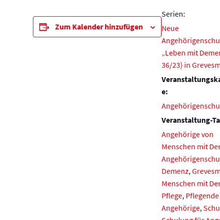
Serien:
Zum Kalender hinzufügen
Neue
Angehörigenschu
„Leben mit Demen
36/23) in Greves
Veranstaltungsk
e:
Angehörigenschu
Veranstaltung-Ta
Angehörige von
Menschen mit D
Angehörigenschu
Demenz
,
Greves
Menschen mit D
Pflege
,
Pflegende
Angehörige
,
Schu