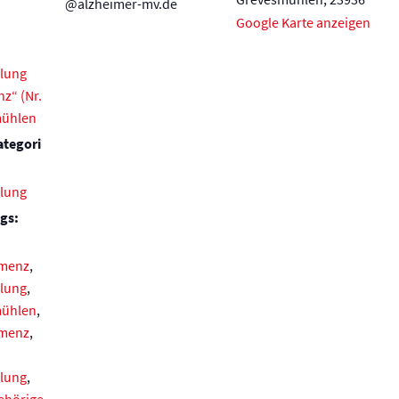
@alzheimer-mv.de
Google Karte anzeigen
lung
z“ (Nr.
mühlen
ategori
lung
gs:
emenz
,
lung
,
mühlen
,
emenz
,
lung
,