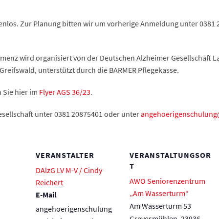
tenlos. Zur Planung bitten wir um vorherige Anmeldung unter 0381 2
emenz wird organisiert von der Deutschen Alzheimer Gesellschaft
reifswald, unterstützt durch die BARMER Pflegekasse.
 Sie hier im
Flyer AGS 36/23
.
esellschaft unter 0381 20875401 oder unter
angehoerigenschulung
VERANSTALTER
VERANSTALTUNGSOR
T
DAlzG LV M-V / Cindy
AWO Seniorenzentrum
Reichert
„Am Wasserturm“
E-Mail
Am Wasserturm 53
angehoerigenschulung
Grevesmühlen
,
23936