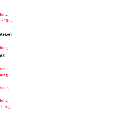
lung
z“ (Nr.
ategori
lung
gs:
emenz
,
lung
,
emenz
,
lung
,
ehörige