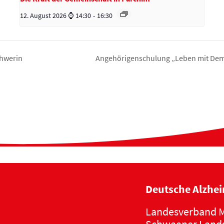
12. August 2026 ⌚ 14:30
-
16:30
chwerin
Angehörigenschulung „Leben mit Deme
Deutsche Alzhei
Landesverband M
Schwaaner Lands