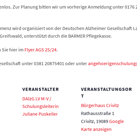
tenlos. Zur Planung bitten wir um vorherige Anmeldung unter 0176 
emenz wird organisiert von der Deutschen Alzheimer Gesellschaft
reifswald, unterstützt durch die BARMER Pflegekasse.
 Sie hier im
Flyer AGS 25/24
.
esellschaft unter 0381 20875401 oder unter
angehoerigenschulung
VERANSTALTER
VERANSTALTUNGSOR
T
DAlzG LV M-V /
Bürgerhaus Crivitz
Schulungsleiterin
Rathausstraße 1
Juliane Puskeiler
Crivitz
,
19089
Google
Karte anzeigen