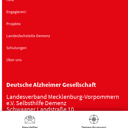
Engagieren!
Projekte
Landesfachstelle Demenz
Schulungen
Über uns
Deutsche Alzheimer Gesellschaft
Landesverband Mecklenburg-Vorpommern
e.V. Selbsthilfe Demenz
Schwaaner Landstraße 10
18055 Rostock
Tel.:
0381 – 208 754 00
Newsletter
Demenz­kompass