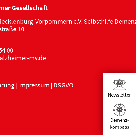
mer Gesellschaft
ecklenburg-Vorpommern e.V. Selbsthilfe Demen
traße 10
54 00
alzheimer-mv.de
ärung
|
Impressum
|
DSGVO
Newsletter
Demenz­
kompass