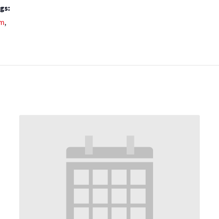
gs:
im
,