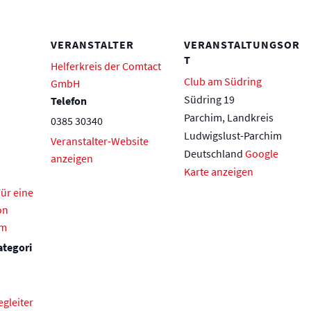
VERANSTALTER
VERANSTALTUNGSOR
T
Helferkreis der Comtact
Club am Südring
GmbH
Südring 19
Telefon
Parchim
,
Landkreis
0385 30340
Ludwigslust-Parchim
Veranstalter-Website
Deutschland
Google
anzeigen
Karte anzeigen
ür eine
on
im
ategori
gleiter