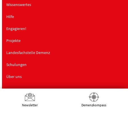
Wissenswertes
Hilfe
Engagieren!
Projekte
Landesfachstelle Demenz
Schulungen
Über uns
Deutsche Alzheimer Gesellschaft
Newsletter
Demenz­kompass
Landesverband Mecklenburg-Vorpommern
e.V. Selbsthilfe Demenz
Schwaaner Landstraße 10