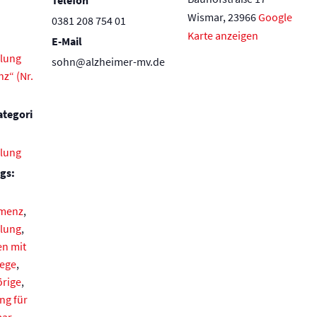
Telefon
Wismar
,
23966
Google
0381 208 754 01
Karte anzeigen
E-Mail
lung
sohn@alzheimer-mv.de
z“ (Nr.
ategori
lung
gs:
emenz
,
lung
,
n mit
lege
,
örige
,
ng für