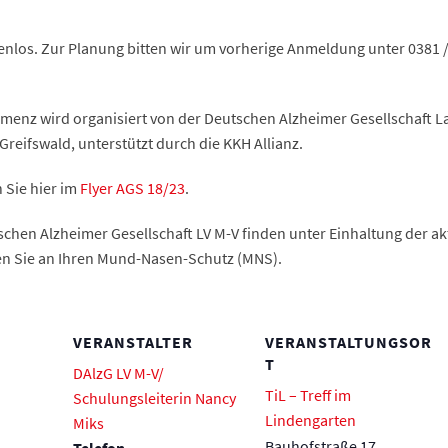
tenlos. Zur Planung bitten wir um vorherige Anmeldung unter 0381 /
emenz wird organisiert von der Deutschen Alzheimer Gesellschaft
eifswald, unterstützt durch die KKH Allianz.
 Sie hier im
Flyer AGS 18/23
.
hen Alzheimer Gesellschaft LV M-V finden unter Einhaltung der akt
nken Sie an Ihren Mund-Nasen-Schutz (MNS).
VERANSTALTER
VERANSTALTUNGSOR
T
DAlzG LV M-V/
TiL – Treff im
Schulungsleiterin Nancy
Lindengarten
Miks
Bauhofstraße 17