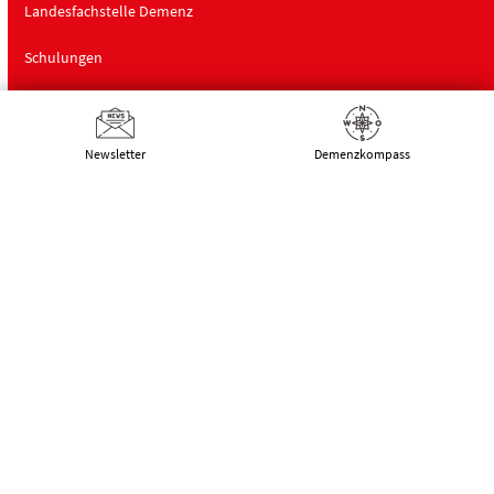
Landesfachstelle Demenz
Schulungen
Über uns
Newsletter
Demenz­kompass
Deutsche Alzheimer Gesellschaft
Landesverband Mecklenburg-Vorpommern
e.V. Selbsthilfe Demenz
Schwaaner Landstraße 10
18055 Rostock
Tel.:
0381 – 208 754 00
E-Mail:
kontakt@alzheimer-mv.de
Kalender
Datenschutzerklärung
|
Impressum
|
DSGVO