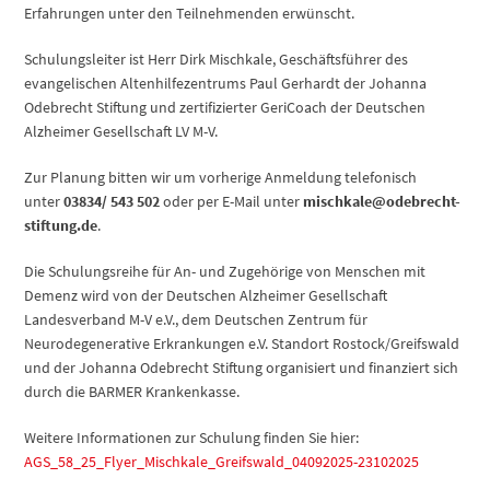
Erfahrungen unter den Teilnehmenden erwünscht.
Schulungsleiter ist Herr Dirk Mischkale, Geschäftsführer des
evangelischen Altenhilfezentrums Paul Gerhardt der Johanna
Odebrecht Stiftung und zertifizierter GeriCoach der Deutschen
Alzheimer Gesellschaft LV M-V.
Zur Planung bitten wir um vorherige Anmeldung telefonisch
unter
03834/ 543 502
oder per E-Mail unter
mischkale@odebrecht-
stiftung.de
.
Die Schulungsreihe für An- und Zugehörige von Menschen mit
Demenz wird von der Deutschen Alzheimer Gesellschaft
Landesverband M-V e.V., dem Deutschen Zentrum für
Neurodegenerative Erkrankungen e.V. Standort Rostock/Greifswald
und der Johanna Odebrecht Stiftung organisiert und finanziert sich
durch die BARMER Krankenkasse.
Weitere Informationen zur Schulung finden Sie hier:
AGS_58_25_Flyer_Mischkale_Greifswald_04092025-23102025