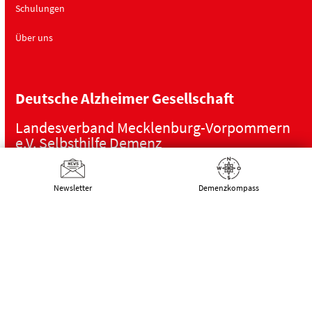
Schulungen
Über uns
Deutsche Alzheimer Gesellschaft
Landesverband Mecklenburg-Vorpommern
e.V. Selbsthilfe Demenz
Schwaaner Landstraße 10
18055 Rostock
Newsletter
Demenz­kompass
Tel.:
0381 – 208 754 00
E-Mail:
kontakt@alzheimer-mv.de
Kalender
Datenschutzerklärung
|
Impressum
|
DSGVO