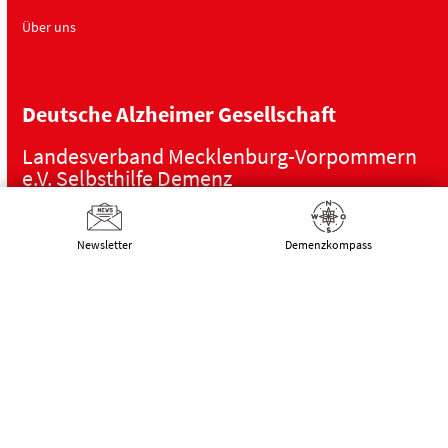
Über uns
Deutsche Alzheimer Gesellschaft
Landesverband Mecklenburg-Vorpommern
e.V. Selbsthilfe Demenz
Schwaaner Landstraße 10
18055 Rostock
Newsletter
Demenz­kompass
Tel.:
0381 – 208 754 00
E-Mail:
kontakt@alzheimer-mv.de
Kalender
Datenschutzerklärung
|
Impressum
|
DSGVO