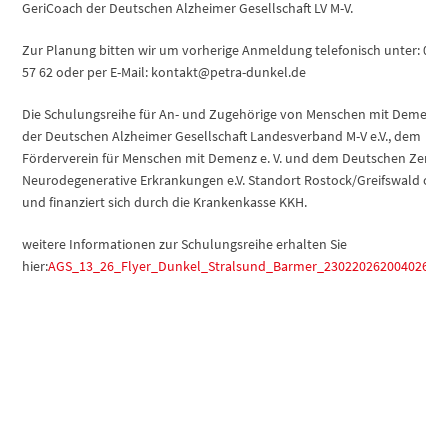
GeriCoach der Deutschen Alzheimer Gesellschaft LV M-V.
Zur Planung bitten wir um vorherige Anmeldung telefonisch unter: 017
57 62 oder per E-Mail: kontakt@petra-dunkel.de
Die Schulungsreihe für An- und Zugehörige von Menschen mit Demenz 
der Deutschen Alzheimer Gesellschaft Landesverband M-V e.V., dem
Förderverein für Menschen mit Demenz e. V. und dem Deutschen Zentr
Neurodegenerative Erkrankungen e.V. Standort Rostock/Greifswald orga
und finanziert sich durch die Krankenkasse KKH.
weitere Informationen zur Schulungsreihe erhalten Sie
hier:
AGS_13_26_Flyer_Dunkel_Stralsund_Barmer_230220262004026_20