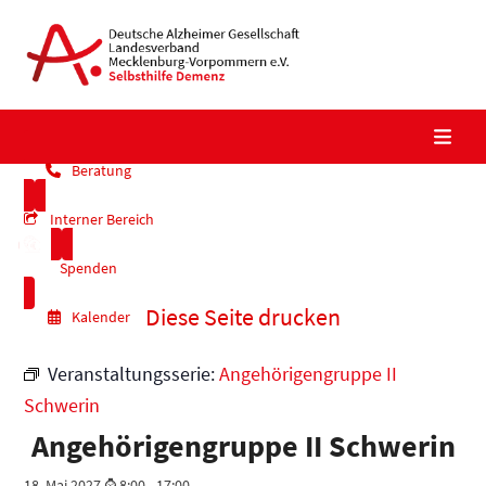
Skip
to
content
Beratung
Interner Bereich
Spenden
Diese Seite drucken
Kalender
Veranstaltungsserie:
Angehörigengruppe II
Schwerin
Angehörigengruppe II Schwerin
18. Mai 2027 ⌚ 8:00
-
17:00